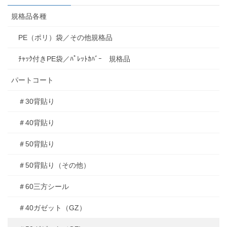
規格品各種
PE（ポリ）袋／その他規格品
ﾁｬｯｸ付きPE袋／ﾊﾟﾚｯﾄｶﾊﾞｰ 規格品
パートコート
＃30背貼り
＃40背貼り
＃50背貼り
＃50背貼り（その他）
＃60三方シール
＃40ガゼット（GZ）